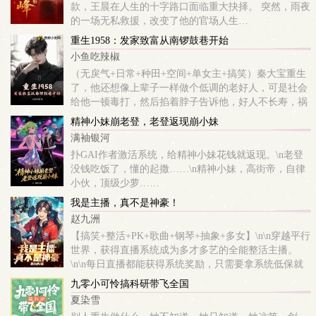
款，王晨在人生的十字路口面临重大抉择。 突然，雨夜
的一场无私救援，改变了他的官场人生…
重生1958：发家致富从南锣鼓巷开始
小鱼吃辣椒
（无戾气+日常+种田+空间+单女主+搞笑）秦大宝重生
了，他还想像上辈子一样做个低调的老好人，可是社会
给他一顿毒打，然后掐着脖子告诉他，好人不长寿，祸
害一千年，于是，他只能成了一个＂祸害＂，作为重生
精神小妹崩老登，老登返现崩小妹
大军中的一员，首先要做的就是发家致富！
满袖银河
扑GAI作者激活系统，给精神小妹花钱就返现。\n老登
没钱吃饭了，懂的起撒……\n精神小妹，高街帝，自律
小伙，顶级少萝……
我是主播，真不是神豪！
赵九洲
【搞笑+整活+PK+歌曲+钢琴+抽象+多女】\n\n穿越平行
世界，获得直播系统成为多才多艺的全能整活主播。
\n\n每日直播都能获得系统奖励，只需要拿系统低保就
能成神豪。 \n\n我是文娱的搬运工，什么明星大咖在我
九零小可怜搞科研带飞全国
面前都是浮云。\...
夏染雪