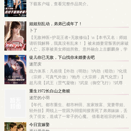
下载客户端，查看完整作品简介。
姐姐别乱动，弟弟已成年了！
卜了
【无敌神医+护花王者+无敌修仙】\n【本书又名：师姐
请听我解释，我真没有乱来！ 】被未婚妻背叛害的家破
人亡，苏寒被美女师姐所救。意外融合上古麒麟身，学
的无敌神通，四年后，苏寒下山。 任你权势通天，家财
徒儿你已无敌，下山找你未婚妻去吧
万贯，古族大佬，在我面前皆是蝼...
迷茫庆
战力体系：凡俗境【外劲（明劲）?内劲（暗劲）?化境
（宗师，可真气外放）?抱丹（大宗师，真气化罡）】
超凡境【武王（罡气凝物）?武皇（御空飞行）?武尊
（开辟武域）?武圣（滴血重生）?神境（陆地神仙，掌
重生1972长白山之救赎
控天地之力）】 “师傅，我求求您了，让我...
迷茫的小羽
【年代、都市重生、都市种田、发家致富、宠妻带娃、
轻外挂】周锐上一世因为弱懦间接害死了弟弟妹妹，丢
失了侄女，造成了一辈子的心魔。 借着老祖宗的神器，
周锐重生回到了1972年。在这个饥荒年代，周锐要用上
今日宜嫁娶
辈子的能力和被改造过的身体带着弟弟妹妹...