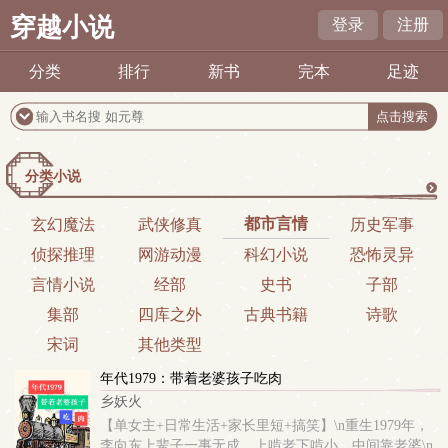
穿越小说
登录
注册
分类
排行
新书
完本
足迹
分类小说
更
都市言情
玄幻魔法
武侠修真
历史军事
侦探推理
网游动漫
科幻小说
恐怖灵异
多
言情小说
经部
史书
子部
集部
四库之外
古典书籍
诗歌
宋词
其他类型
年代1979：带着老婆孩子吃肉
乡妖火
【单女主+日常生活+家长里短+搞笑】\n重生1979年，
李向东上辈子一事无成，上啃老下啃小，中间靠老婆\n