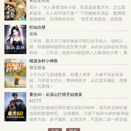
雾起爱意散
简介：“夫人来逛清吟小班，应该是寂寞才对。怎么我
来提亲，夫人却不情不愿？”下巴被枪支顶起，虞茜颐
微微眯眸，笑得艳光夺目。 “督军是来提亲，还是报
仇？”沈苍舟目光幽深， “夫人以为呢？”……起初，沈
狂仙出狱
苍舟强娶虞茜颐，占的是虞家家财，报...
紫枫
三年前，陈凡为了保护妹妹不得已出手伤人，锒铛入
狱，却因祸得福拜仙道至尊为师，从此命运的齿轮开始
转动……三年后，他是SSS级监狱人人敬畏的少尊！ 看
着受尽欺凌的妹妹，命悬一线的养父，身处险境的未婚
桃源乡村小神医
妻，陈凡誓要以八尺之躯，为他们撑起一片天！...
摸玉抓金
小子白云飞英雄救美，却遭人所害，大难不死必有后
福，习得逆天功法，掌神奇医术，从此逆天崛起，恩要
还，仇要报！
重生60：从深山打猎开始致富
KITTT
21世纪的雇佣兵周苍重生回到1960年，成为东北林区被
冻死的普通村民。 父母横死，只留下他和16岁的童养媳
相依为命。房子漏风，缸里没米，可恶的二叔一家还惦
记他的小媳妇。 但周苍完全不怕。大兴安岭的老林子