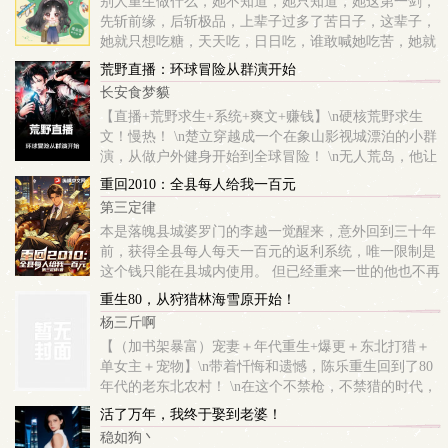
别人重生做什么，她不知道，她只知道，她这第一剑，
先斩前缘，后斩极品，上辈子过多了苦日子，这辈子，
她就只想吃糖，天天吃，日日吃，谁敢喊她吃苦，她就
拔剑，斩。 暗恋一个人是什么，年少时的梦，尝一口酸
荒野直播：环球冒险从群演开始
溜溜的糖，而后又是一嘴的苦，她曾今喜欢过一...
长安食梦貘
【直播+荒野求生+系统+爽文+赚钱】\n硬核荒野求生
文！慢热！ \n楚立穿越成一个在象山影视城漂泊的小群
演，从做户外健身开始到全球冒险！ \n无人荒岛，他让
国内一帮综艺明星领略什么叫做硬核求生！\n林海雪
重回2010：全县每人给我一百元
原，他曾和狗熊面贴面跳过一...
第三定律
本是落魄县城婆罗门的李越一觉醒来，意外回到三十年
前，获得全县每人每天一百元的返利系统，唯一限制是
这个钱只能在县城内使用。 但已经重来一世的他也不再
想要逃离这个小县城，有能力，有先知先觉的他，定要
重生80，从狩猎林海雪原开始！
叫千湖县的日月换新天，摆脱落魄县城的名头，...
杨三斤啊
【（加书架暴富）宠妻＋年代重生+爆更＋东北打猎＋
单女主＋宠物】\n带着忏悔和遗憾，陈乐重生回到了80
年代的老东北农村！ \n在这个不禁枪，不禁猎的时代，
留守妇女为了吃点好的就能和外面的男人打秋风！ \n物
活了万年，我终于娶到老婆！
资匮乏，但资源丰富，所谓棒...
稳如狗丶