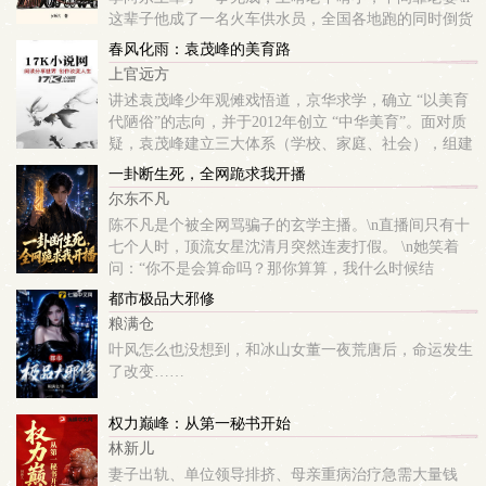
这辈子他成了一名火车供水员，全国各地跑的同时倒货
赚钱两不误\n当别人还在为生活而忧愁的时候，他已经
春风化雨：袁茂峰的美育路
过上了老婆孩子热炕头的悠闲生活
上官远方
讲述袁茂峰少年观傩戏悟道，京华求学，确立 “以美育
代陋俗”的志向，并于2012年创立 “中华美育”。面对质
疑，袁茂峰建立三大体系（学校、家庭、社会），组建
志愿者团队，开展青少儿诵读大赛，初见成效。 深入大
一卦断生死，全网跪求我开播
凉山、贵州等地实施 ...
尔东不凡
陈不凡是个被全网骂骗子的玄学主播。\n直播间只有十
七个人时，顶流女星沈清月突然连麦打假。 \n她笑着
问：“你不是会算命吗？那你算算，我什么时候结
婚？”\n陈不凡只看了她一眼，淡淡道：\n “你结不了
都市极品大邪修
婚。”\n沈清月冷笑：“为什么？...
粮满仓
叶风怎么也没想到，和冰山女董一夜荒唐后，命运发生
了改变……
权力巅峰：从第一秘书开始
林新儿
妻子出轨、单位领导排挤、母亲重病治疗急需大量钱