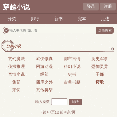
穿越小说
登录
注册
分类
排行
新书
完本
足迹
分类小说
更
玄幻魔法
武侠修真
都市言情
历史军事
侦探推理
网游动漫
科幻小说
恐怖灵异
多
言情小说
经部
史书
子部
诗歌
集部
四库之外
古典书籍
宋词
其他类型
输入页数
(第1/1页)当前20条/页