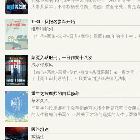
县林业局的小科员左开宇因为家传绝活 “左氏正骨手”
大事几多年，不舍权柄爱红颜。蓦然回首念念处，当是青云
1980：从报名参军开始
维斯特帕列
（年代+军旅+转业+晋升+商业）重回1980年的小山
蒙冤入狱服刑，一日作案十八次
汽水伴东风
【都市+系统+幕后+复仇+爽文+杀伐果断】\n一夜之
了【死士审判系统】。\n只要审判那些法律无法制...
重生之按摩师的自我修养
草木久久
当重生的按摩师有了金手指他可以找个世界冠军当女朋友
的人生将如何书写？ 一段关于才华与选择的人生，即将展开
医路坦途
臧福生