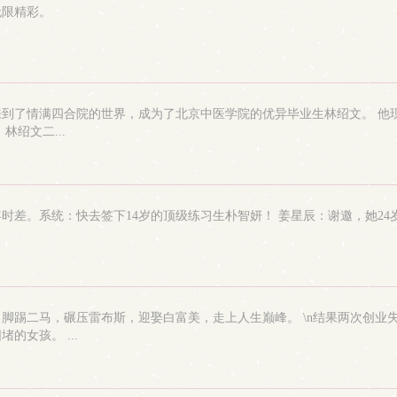
无限精彩。
到了情满四合院的世界，成为了北京中医学院的优异毕业生林绍文。 他
绍文二...
年时差。系统：快去签下14岁的顶级练习生朴智妍！ 姜星辰：谢邀，她24
脚踢二马，碾压雷布斯，迎娶白富美，走上人生巅峰。 \n结果两次创业
女孩。 ...