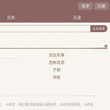
登录
注册
完本
足迹
更
历史军事
恐怖灵异
多
子部
诗歌
。 \n前世，他们两兄妹就这么被拆开，从此再没联系。\n再见