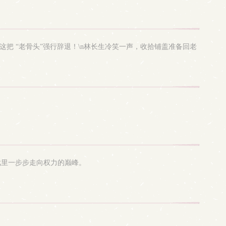
把 “老骨头”强行辞退！\n林长生冷笑一声，收拾铺盖准备回老
戏里一步步走向权力的巅峰。