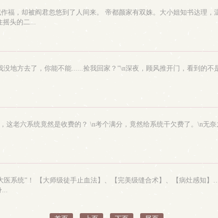
作福，却被阎君忽悠到了人间来。 帝都颜家有双姝。大小姐知书达理，
头的二...
，我没地方去了，你能不能......捡我回家？”\n深夜，顾风推开门，看
，这老六系统竟然是收费的？ \n考个满分，竟然给系统干欠费了。\n无奈
大医系统”！ 【大师级徒手止血法】、【完美级缝合术】、【病灶感知】
..