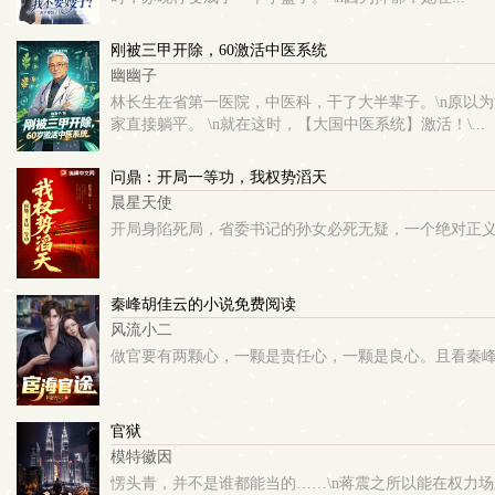
刚被三甲开除，60激活中医系统
幽幽子
林长生在省第一医院，中医科，干了大半辈子。\n原以为
家直接躺平。 \n就在这时，【大国中医系统】激活！\...
问鼎：开局一等功，我权势滔天
晨星天使
开局身陷死局，省委书记的孙女必死无疑，一个绝对正
秦峰胡佳云的小说免费阅读
风流小二
做官要有两颗心，一颗是责任心，一颗是良心。且看秦
官狱
模特徽因
愣头青，并不是谁都能当的……\n蒋震之所以能在权力