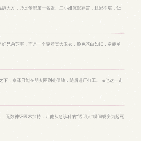
温婉大方，乃是帝都第一名媛。二小姐沉默寡言，粗鄙不堪，让
到的不是好兄弟苏宇，而是一个穿着宽大卫衣，脸色苍白如纸，身躯单
之下，秦泽只能在朋友圈到处借钱，随后进厂打工。 \n他这一走
……无数神级医术加持，让他从急诊科的“透明人”瞬间蜕变为起死