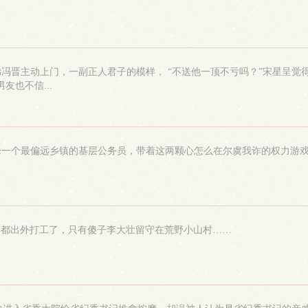
冯晋主动上门，一副正人君子的模样， “不送他一顶不亏吗？”宋星呈觉得
也不信...
峰一个最偏远乡镇的基层公务员，带着这两颗心怎么在尔虞我诈的权力游
年都出外打工了，只有傻子李大壮留守在荒野小山村……