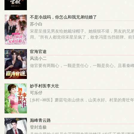
不是冷战吗，你怎么和我兄弟结婚了
苏小白
宋星呈撞见男友给她戴绿帽子。她狼狈不堪，男友的兄弟
用。”所有人都觉得宋星呈疯了，敢拿冯晋当挡箭牌。前男友
宦海官途
风流小二
做官要有两颗心，一颗是责任心，一颗是良心。且看秦
妙手村医李大壮
可乐仔
[乡村+神医】蘑菇屯依山傍水，山美水好。村里的青壮
巅峰青云路
登封造极