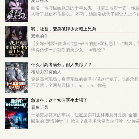
夏日粉末
颜洛，地府里面飘荡的千年女鬼，可谓是地府一霸，作威
人听了就止不住摇头。 不巧，她颜洛成为了那让人止不住摇
我，社畜，变身破碎少女赖上兄弟
双鱼的羊
【变嫁+纯爱+微虐+治愈+破碎的她+双初恋】\n “顾风
薄得仿佛一折就断的美少女。 \n曾经17...
什么叫高考满分，但人失踪了？
核动力打窝仙人
穿越高考现场，身背系统的秦泽心说这把稳了。\n谁承想
不要紧，全网都震惊了。\n……\n “你是...
急诊科：这个实习医生太强了
看鱼听风
一场突如其来的车祸，让底层实习生林渊意外觉醒“全能
回生的“定海神针”！ 抢功？拿手术录像当众打脸，让你身.