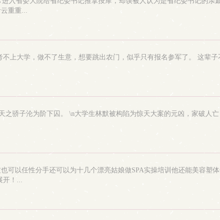
而常进入省委大院给省纪委书记推拿按摩，却误被人认为是省纪委书记的亲
重重...
村，考不上大学，做不了生意，想要跳出农门，似乎只有报名参军了。 这辈
间，天之骄子沦为阶下囚。 \n大学生林默被构陷为惊天大案的元凶，家破人
也可以任性分手还可以为十几个漂亮姑娘做SPA实操培训他还能美容塑
！...