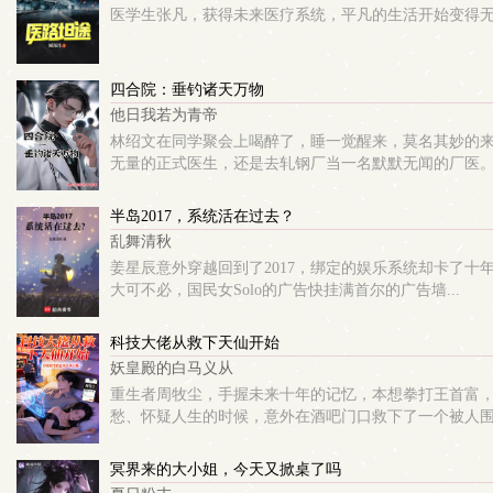
医学生张凡，获得未来医疗系统，平凡的生活开始变得
四合院：垂钓诸天万物
他日我若为青帝
林绍文在同学聚会上喝醉了，睡一觉醒来，莫名其妙的来
无量的正式医生，还是去轧钢厂当一名默默无闻的厂医。 林
半岛2017，系统活在过去？
乱舞清秋
姜星辰意外穿越回到了2017，绑定的娱乐系统却卡了十
大可不必，国民女Solo的广告快挂满首尔的广告墙...
科技大佬从救下天仙开始
妖皇殿的白马义从
重生者周牧尘，手握未来十年的记忆，本想拳打王首富，
愁、怀疑人生的时候，意外在酒吧门口救下了一个被人围堵的
冥界来的大小姐，今天又掀桌了吗