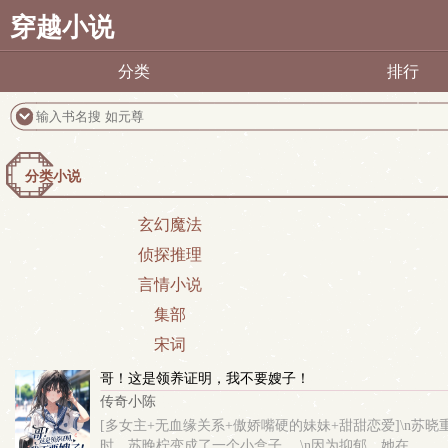
穿越小说
分类
排行
分类小说
玄幻魔法
侦探推理
言情小说
集部
宋词
哥！这是领养证明，我不要嫂子！
传奇小陈
[多女主+无血缘关系+傲娇嘴硬的妹妹+甜甜恋爱]\n
时，苏晚柠变成了一个小盒子。 \n因为抑郁，她在...