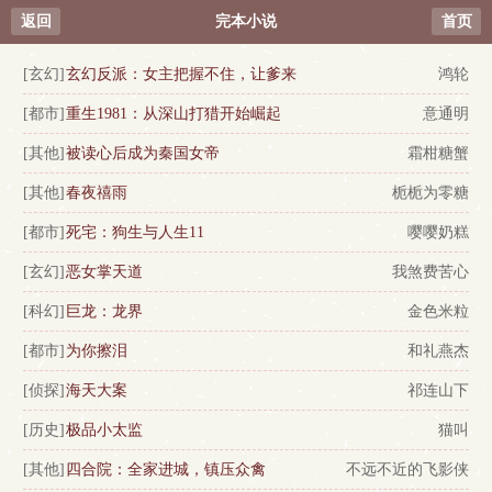
返回
完本小说
首页
[玄幻]
玄幻反派：女主把握不住，让爹来
鸿轮
[都市]
重生1981：从深山打猎开始崛起
意通明
[其他]
被读心后成为秦国女帝
霜柑糖蟹
[其他]
春夜禧雨
栀栀为零糖
[都市]
死宅：狗生与人生11
嘤嘤奶糕
[玄幻]
恶女掌天道
我煞费苦心
[科幻]
巨龙：龙界
金色米粒
[都市]
为你擦泪
和礼燕杰
[侦探]
海天大案
祁连山下
[历史]
极品小太监
猫叫
[其他]
四合院：全家进城，镇压众禽
不远不近的飞影侠