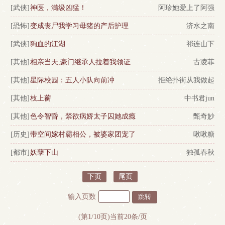
[武侠]
神医，满级凶猛！
阿珍她爱上了阿强
[恐怖]
变成丧尸我学习母猪的产后护理
济水之南
[武侠]
狗血的江湖
祁连山下
[其他]
相亲当天,豪门继承人拉着我领证
古凌菲
[其他]
星际校园：五人小队向前冲
拒绝扑街从我做起
[其他]
枝上蘅
中书君jun
[其他]
色令智昏，禁欲病娇太子囚她成瘾
甄奇妙
[历史]
带空间嫁村霸相公，被婆家团宠了
啾啾糖
[都市]
妖孽下山
独孤春秋
下页
尾页
输入页数
(第1/10页)当前20条/页