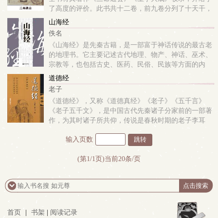
了高度的评价。此书共十二卷，前九卷分列了十天干，
每天干以日为主，以月为核心时为辅，定人吉凶，后三
山海经
卷记载了大量的平古歌赋极具实际操作指导意义。该书
佚名
在...
《山海经》是先秦古籍，是一部富于神话传说的最古老
的地理书。它主要记述古代地理、物产、神话、巫术、
宗教等，也包括古史、医药、民俗、民族等方面的内
容。除此之外，《山海经》还以流水帐方式记载了一些
道德经
奇怪的事件，对这些事件至今仍然存在较大的争论。最
老子
有代...
《道德经》，又称《道德真经》《老子》《五千言》
《老子五千文》，是中国古代先秦诸子分家前的一部著
作，为其时诸子所共仰，传说是春秋时期的老子李耳
（似是作者、注释者、传抄者的集合体）所撰写，是道
输入页数
家哲学思想的重要来源。道德经分上下两篇，原文上篇
《德经...
(第1/1页)当前20条/页
首页
|
书架
|
阅读记录