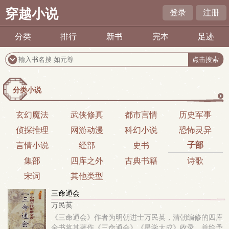
穿越小说
登录
注册
分类
排行
新书
完本
足迹
分类小说
更
玄幻魔法
武侠修真
都市言情
历史军事
侦探推理
网游动漫
科幻小说
恐怖灵异
多
子部
言情小说
经部
史书
集部
四库之外
古典书籍
诗歌
宋词
其他类型
三命通会
万民英
《三命通会》作者为明朝进士万民英，清朝编修的四库
全书将其著作《三命通会》《星学大成》收录，并给予