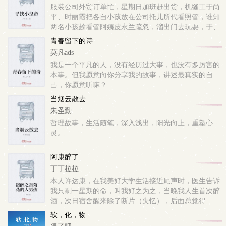
服装公司外贸订单忙，星期日加班赶出货，机缝工于尚
平、时丽霞把各自小孩放在公司托儿所代看照管，谁知
两名小孩趁看管阿姨皮永兰疏忽，溜出门去玩耍，于、
时两名女工妈妈误以为小孩被人贩子拐走，或掉下河淹
青春留下的诗
死，跑到司办哭闹。司办主任李启孟火急火燎，急忙与
莫凡ads
于...
我是一个平凡的人，没有经历过大事，也没有多厉害的
本事。但我愿意向你分享我的故事，讲述最真实的自
己，你愿意听嘛？
当烟云散去
朱圣勤
哲理故事，生活随笔，深入浅出，阳光向上，重塑心
灵。
阿康醉了
丁丁拉拉
本人许达康，在我美好大学生活接近尾声时，医生告诉
我只剩一星期的命，叫我好之为之，当晚我人生首次醉
酒，次日宿舍醒来除了断片（失忆），后面总觉得……
软，化，物