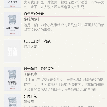
为何我的田里一片荒芜，颗粒无收？宁远说：有本事文
艺一辈子，若人说：没本事也要文艺到死。
百年三代传奇
多维胡萝卜
这是一部由73个小故事组成的系列短剧，里面讲述的都
是有关诚信的事情。
历史上的第一海战
虹桥之梦
时光如虹，静静等候
子隅夜寒
【【2017手Q阅读青春征文】参赛作品】趁着尚浅的记
忆空白，手头的笔墨姑且熟练的情形下，那莫须有却最
为珍贵的灵感犹足的日子，写些值得纪念的事情吧！
狂魔日记
温知清