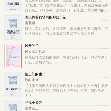
回忆往事我会想起很多，我想起了我的生活我加入
了“狂魔” 我们在学校生活了一段生活，而在这短生活中
我们经历了很多事，后来我们一起毕业，我们共同的工
作就是周游世界，破解世界上所有的谜团…
回头再看我曾写的那些日记
南北塘
日记，写过之后，各种原因，很难再想到要去翻看。不
如从新来过，回头再看看我曾写下的那些日记。
风云的诗
风云变幻莫测
风儿轻轻吹过我的脸颊，忽然想到了什么，似乎梦到了
什么，然后悄悄记下……
傻三刘的生日
歌向未来
【【第三届网络原创文学现实主义题材征文大赛】参赛
作品】不能自保，何以为人？守不住娇妻，何以为男
人？
寻找小皇帝
东楚金土