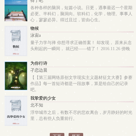
得了吧
各种各样的脑洞，短篇小说。日更，遇事最迟一个星期
必更。半科幻，脑洞向。软科幻，化学，物理。事事人
心，寥寥必异。得过且过，皆由心生。
物候
泳宙a
量子力学与禅 你想寻求正确答案！ 却发现， 原来从念
头刚起的一瞬间， 就已经——错了！ 2016.11.26 傍晚
为你行诗
孑恋边晨
【【第三届网络原创文学现实主义题材征文大赛】参赛
作品】每一首短诗都是一段故事，算是给自己的记录
吧。
我挚爱的少女
北不知
浮华城市之后，有数不尽的悲欢离合，岁月静好的时光
里，总有些人负重前行。