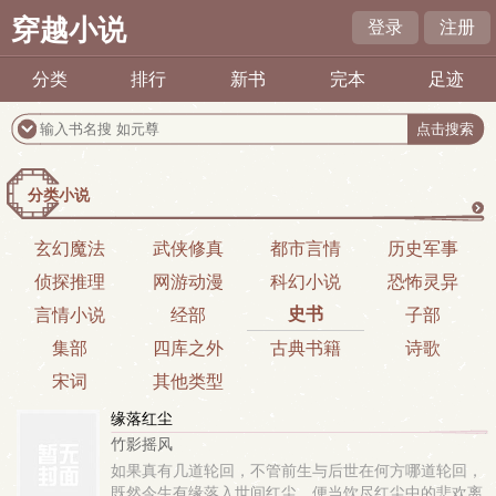
穿越小说
登录
注册
分类
排行
新书
完本
足迹
分类小说
更
玄幻魔法
武侠修真
都市言情
历史军事
侦探推理
网游动漫
科幻小说
恐怖灵异
多
史书
言情小说
经部
子部
集部
四库之外
古典书籍
诗歌
宋词
其他类型
缘落红尘
竹影摇风
如果真有几道轮回，不管前生与后世在何方哪道轮回，
既然今生有缘落入世间红尘，便当饮尽红尘中的悲欢离