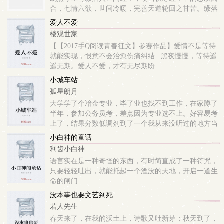
合，七情六欲，世间冷暖，完善天道轮回之甘苦。缘落
红尘，收录了作者不同时期情感类为主的现代诗歌和旧
爱人不爱
体诗词作品。只是想用简练的文字记录、抒发生活中不
楼观世家
同...
【【2017手Q阅读青春征文】参赛作品】爱情不是等待
就能实现，恨意不会治愈伤痛纠结...黑夜慢慢，等待遥
遥无期。爱人不爱，才有无尽期盼...
小城车站
孤星朗月
大学学了个冶金专业，毕了业也找不到工作，在家蹲了
半年，参加公务员考，差点因为专业选不上。好容易考
上了，结果分数低调剂到了一个我从来没听过的地方当
铁路警察……
小白神的童话
利齿小白神
语言实在是一种奇怪的东西，有时简直成了一种符咒，
只要轻轻吐出，就能托起一个湮没的天地，开启一道生
命的闸门
没本事也要文艺到死
若人先生
春天来了，在我的沃土上，诗歌又吐新芽；秋天到了，