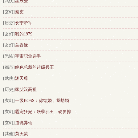
[武侠]
星辰变
[玄幻]
秦吏
[历史]
长宁帝军
[玄幻]
我的1979
[玄幻]
兰香缘
[恐怖]
宇宙职业选手
[都市]
绝色总裁的超级兵王
[武侠]
渊天尊
[历史]
家父汉高祖
[玄幻]
一级BOSS：你结婚，我劫婚
[玄幻]
霸宠狂妃：妖孽邪王，硬要撩
[玄幻]
道诡异仙
[其他]
萧天策