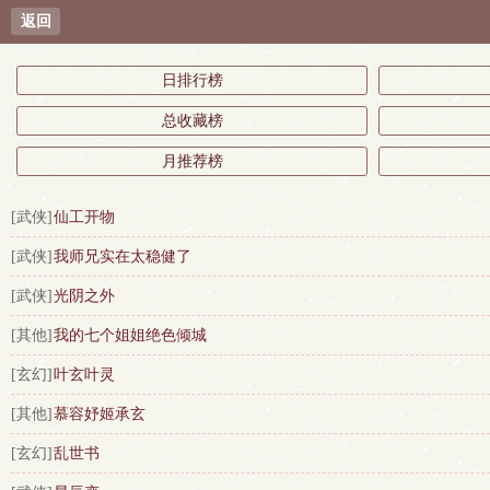
返回
日排行榜
总收藏榜
月推荐榜
[武侠]
仙工开物
[武侠]
我师兄实在太稳健了
[武侠]
光阴之外
[其他]
我的七个姐姐绝色倾城
[玄幻]
叶玄叶灵
[其他]
慕容妤姬承玄
[玄幻]
乱世书