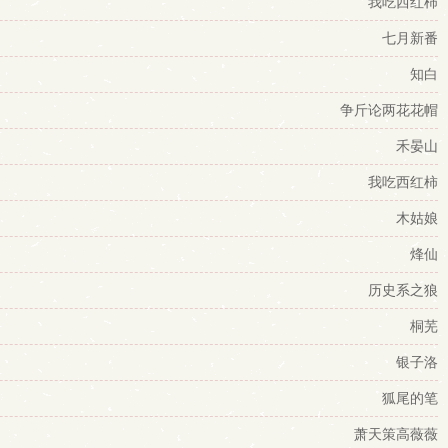
我吃西红柿
七月新番
知白
争斤论两花花帽
禾晏山
我吃西红柿
木姑娘
烽仙
历史系之狼
桐芜
银子洛
狐尾的笔
萧天策高薇薇