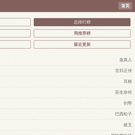
首页
总排行榜
周推荐榜
最近更新
蛊真人
言归正传
耳根
苏生奈何
剑尊
巴西松子
姬叉