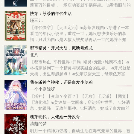
薪百万的目标，一场庆功宴就车祸穿越。 \n看着眼前的
神奇空间，时安差点兴奋疯了。\n穿越前，她豁出命去
快穿：苏茶的年代生活
也就能做个打工皇帝。 \n穿...
瑾三儿
【年代快穿】【无固定cp】\n苏茶发现自己穿进了一本
看过的年代小说里，重过一世，她只想快快乐乐的享
福，只以为自己是因救人被奖励再活一世的她并不知
道，这是一场决定她命运的快穿实习……\n避雷：只写
都市精灵：开局天胡，截断暴鲤龙
年代位面，无固定cp不是没cp，设定都有cp，大...
北八
【都市热血+平行世界+开局+精灵+无敌+纯爽不虐】\n
林横穿越到了一个精灵与现实融合的世界。 \n开局就是
天胡，出生即超起点！\n父亲联盟天王，母亲亿万富
翁！ \n孵化由基拉时恰好觉醒天命系统，所有人的命运
我在斩神当神秘，还是白发小萝莉
轨迹一目了然！\n发现自...
一个小庭院呀
【斩神】【变单？变百？】【无敌】【反派】【团宠】
【迪化流】\n姜沐黎一觉醒来，穿进斩神世界。 \n好消
息，她很强，无敌的那种。\n坏消息：她成了白发白丝
袜的小萝莉。 \n更坏的消息：她是 “神秘”。\n开局一座
魂穿现代，大佬她一身反骨
破败古堡，连吃...
清越的梦
明月一个精神力强者，自幼生活在毒气笼罩的世界，被