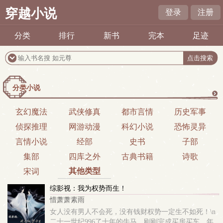
穿越小说
登录
注册
分类
排行
新书
完本
足迹
分类小说
更
玄幻魔法
武侠修真
都市言情
历史军事
侦探推理
网游动漫
科幻小说
恐怖灵异
多
言情小说
经部
史书
子部
集部
四库之外
古典书籍
诗歌
其他类型
宋词
综影视：我为权势而生！
惜萧萧素雨
女人没有男人不会死，没有钱财权势一定生不如死！\n
二十一世纪996了十年的牛马，刚刚完成买房买车、年