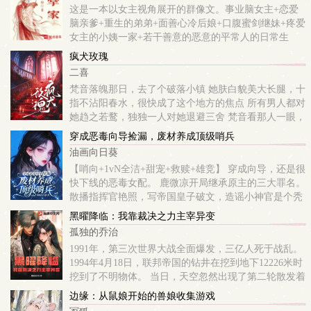
这是一本以女主视角展开的群像文。事业脑女主+恋爱
脑亲爹+重生的弟弟+面善心冷后娘+口腹蜜剑继妹+疼爱
女主的小姨一家+若干善意的恶意的平常人的日常生
活。 柳南絮在她娘死后，就明白了一个道理，把一生的
疯犬玫瑰
荣辱寄托在男人身上是非常愚蠢的。 ...
二喜
梵音落魄那日，去了个破落小镇 她肤白貌美大长腿，十
指不沾阳春水，很快成了这个地方的焦点 所有男人都对
她趋之若鹜，独独一人对她退避三舍 梵音看那人一眼，
随他去，懒得理 后来，男人醉酒敲开她的房门，掐着她
穿成恶毒向导捡漏，废材养成顶级哨兵
细腰把她抵在墙壁上...
油画向日葵
【哨向+1vN全洁+甜宠+救赎+雄竞】 穿成向导，还是很
快下线的恶毒女配。 鹿微凉开局继承原主的三大罪名。
散播指挥官艳照，写帝国皇子破文，造谣小神官是个秃
头和尚……凭一己之力惹怒众人，流放垃圾星。 原主恶
黑曜降临：我靠裁决之力主宰异变
名在外，仇家...
孤独的乔治
1991年，第三次世界大战全面爆发，三亿人死于战乱。
1994年4月18日，联邦帝国的钻井在挖到地下12226米时
挖到了不明物体。 当日，天空忽然出现了第二轮散发着
漆黑光芒的“太阳”，“黑曜事件”就此爆发。 起初没人觉
边缘：从鼠娘开始的兽娘收集游戏
得这会...