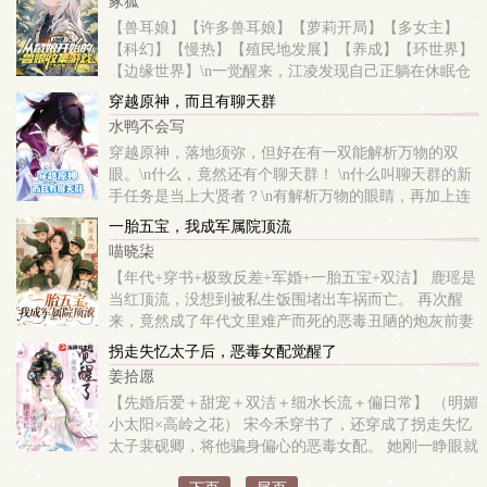
冢狐
【兽耳娘】【许多兽耳娘】【萝莉开局】【多女主】
【科幻】【慢热】【殖民地发展】【养成】【环世界】
【边缘世界】\n一觉醒来，江凌发现自己正躺在休眠仓
中，被带到了一个银河系最边缘的行星上。 \n而自己身
穿越原神，而且有聊天群
处的时间，也来到了公元5500年。\n这...
水鸭不会写
穿越原神，落地须弥，但好在有一双能解析万物的双
眼。\n什么，竟然还有个聊天群！ \n什么叫聊天群的新
手任务是当上大贤者？\n有解析万物的眼睛，再加上连
接异世的聊天群，这大贤者的位置岂不是手到擒来？ \n
一胎五宝，我成军属院顶流
希维尔：天命在我！这就让须弥...
喵晓柒
【年代+穿书+极致反差+军婚+一胎五宝+双洁】 鹿瑶是
当红顶流，没想到被私生饭围堵出车祸而亡。 再次醒
来，竟然成了年代文里难产而死的恶毒丑陋的炮灰前妻
陆瑶。 正当她绝望的时候，好孕系统加持。 双胞胎变
拐走失忆太子后，恶毒女配觉醒了
成了一胎五宝，她又...
姜拾愿
【先婚后爱＋甜宠＋双洁＋细水长流＋偏日常】 （明媚
小太阳×高岭之花） 宋今禾穿书了，还穿成了拐走失忆
太子裴砚卿，将他骗身偏心的恶毒女配。 她刚一睁眼就
要被迫接手原主留下的烂摊子：给裴砚卿下药，妄想母