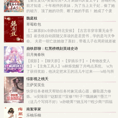
【重生复仇+美食经营+天才厨娘vs厌食太子】 苏晚柠死
前才知道，十年相伴的表妹，为了当上太子妃，偷了她
的秘方、顶了她的功劳、断了她的手筋！ 她成了个废
人，却还要被榨干所有价值，被污蔑偷卖宫廷秘方，被
魏庭枝
活活鞭打致死！ 林雨薇却踩...
草莓欧包
【二嫁寡妇x冷静自持北安侯】【古言非穿非重无金手
指】崔含枝自幼跟随父亲读的是圣贤书，学的是与天争
命。 夫君一朝亡故她做了寡妇，带着儿子在周府就差被
人拆干抹净，周旋三年后她毅然离府。 娘家势弱，那她
崩铁群聊：红黑榜镌刻英雄史诗
便寻一个更强势的！听闻北安侯年过三...
日月掩春秋
【观影】+【聊天群】+【穿插乐子】+【奇物改变人
生】+【主角工具人】\n林烁觉醒了共鸣点系统。 \n为
了获得奖励，他决定把末王的活儿牛过来——\n给与所
有人充分了解自己命运的权利！ \n俗称剧透。\n自此，
综影视之桃夭
史诗中的英雄，和各怀哲学...
兰萨笑笑生
快穿任务者桃夭帮助任务对象完成心愿，赚取愿力修
炼。\n安陵容??赵默笙??宜修??叶子??魏嬿婉??墨兰??
（这几个写得不好）\n孙晓菁??姚玉玲??程少商??四福
晋??云之羽cp宫远徵??陈婉茵??三生三世cp折颜??高晞
南絮掌家
月??贝微微??冯...
乐柚乐柚