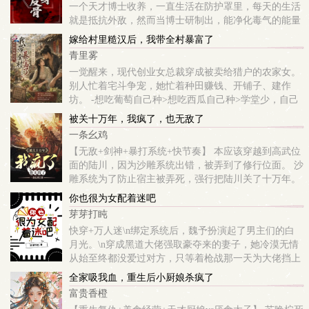
一个天才博士收养，一直生活在防护罩里，每天的生活
就是抵抗外敌，然而当博士研制出，能净化毒气的能量
源的时候，因不愿技术被垄断而遭追杀，临终前将关键
嫁给村里糙汉后，我带全村暴富了
的能量源托付给她，叮嘱她务必散播给平民，让所有人
青里雾
都...
一觉醒来，现代创业女总裁穿成被卖给猎户的农家女。
别人忙着宅斗争宠，她忙着种田赚钱、开铺子、建作
坊。 -想吃葡萄自己种>想吃西瓜自己种>学堂少，自己
建。没粮仓，自己挖。 想喝奶茶，自己做。主打一个自
被关十万年，我疯了，也无敌了
给自足，说干就干。-开局便炸裂三观...
一条幺鸡
【无敌+剑神+暴打系统+快节奏】 本应该穿越到高武位
面的陆川，因为沙雕系统出错，被弄到了修行位面。 沙
雕系统为了防止宿主被弄死，强行把陆川关了十万年。
沙雕系统无法匹配修行位面的模板，只能让陆川练习高
你也很为女配着迷吧
武世界的剑术。
芽芽打盹
快穿+万人迷\n绑定系统后，魏予扮演起了男主们的白
月光。\n穿成黑道大佬强取豪夺来的妻子，她冷漠无情
从始至终都没爱过对方，只等着枪战那一天为大佬挡上
一枪，结束他们之间的所有恩怨。 \n但，大佬给她穿了
全家吸我血，重生后小厨娘杀疯了
三件防弹背心。\n·\n穿成未来霸总...
富贵香橙