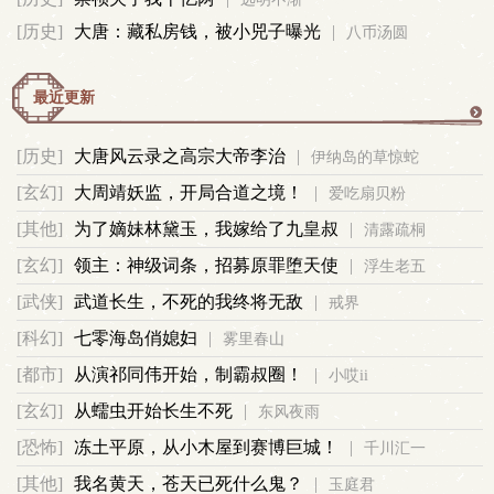
[历史]
大唐：藏私房钱，被小兕子曝光
|
八币汤圆
事
最近更新
更
[历史]
大唐风云录之高宗大帝李治
|
伊纳岛的草惊蛇
多
[玄幻]
大周靖妖监，开局合道之境！
|
爱吃扇贝粉
[其他]
为了嫡妹林黛玉，我嫁给了九皇叔
|
清露疏桐
[玄幻]
领主：神级词条，招募原罪堕天使
|
浮生老五
[武侠]
武道长生，不死的我终将无敌
|
戒界
[科幻]
七零海岛俏媳妇
|
雾里春山
[都市]
从演祁同伟开始，制霸叔圈！
|
小哎ii
[玄幻]
从蠕虫开始长生不死
|
东风夜雨
[恐怖]
冻土平原，从小木屋到赛博巨城！
|
千川汇一
[其他]
我名黄天，苍天已死什么鬼？
|
玉庭君