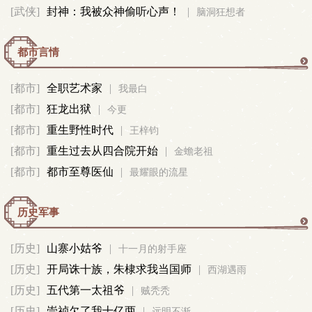
[武侠]
封神：我被众神偷听心声！
|
脑洞狂想者
真
都市言情
都
[都市]
全职艺术家
|
我最白
[都市]
狂龙出狱
|
市
今更
[都市]
重生野性时代
|
王梓钧
言
[都市]
重生过去从四合院开始
|
金蟾老祖
[都市]
都市至尊医仙
|
最耀眼的流星
情
历史军事
历
[历史]
山寨小姑爷
|
十一月的射手座
[历史]
开局诛十族，朱棣求我当国师
|
史
西湖遇雨
[历史]
五代第一太祖爷
|
贼秃秃
军
[历史]
崇祯欠了我十亿两
|
远明不渐