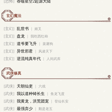
[恐怖]
吞噬星空2起源大陆
玄幻魔法
玄
[玄幻]
乱世书
|
姬叉
[玄幻]
盘龙
|
幻
我吃西红柿
[玄幻]
道爷要飞升
|
裴屠狗
魔
[玄幻]
异世邪君
|
风凌天下
[玄幻]
逆流纯真年代
|
人间武库
法
武侠修真
武
[武侠]
天朝仙吏
|
六戏
[武侠]
我以道种铸长生
|
侠
鱼龙飞度
[武侠]
我黄龙，洪荒团宠
|
登仙长安
修
[武侠]
最强弃少
|
鹅是老五