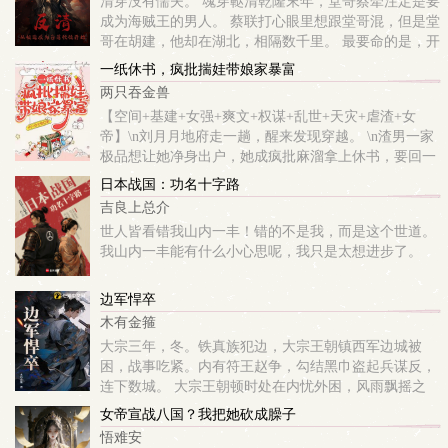
清穿没有懦夫。 魂穿鞑清乾隆末年，堂哥蔡牵注定是要
成为海贼王的男人。 蔡联打心眼里想跟堂哥混，但是堂
哥在胡建，他却在湖北，相隔数千里。 最要命的是，开
局绿营兵就说他是白莲妖人。 事已至此，只能反了！
一纸休书，疯批揣娃带娘家暴富
烧制焦炭、大...
两只吞金兽
【空间+基建+女强+爽文+权谋+乱世+天灾+虐渣+女
帝】\n刘月月地府走一趟，醒来发现穿越。 \n渣男一家
极品想让她净身出户，她成疯批麻溜拿上休书，要回一
半嫁妆，带着儿女赶紧走人。 \n奈何，原主臭名远扬，
日本战国：功名十字路
窝里横，外头欺。\n娘家...
吉良上总介
世人皆看错我山内一丰！错的不是我，而是这个世道。
我山内一丰能有什么小心思呢，我只是太想进步了。
边军悍卒
木有金箍
大宗三年，冬。铁真族犯边，大宗王朝镇西军边城被
困，战事吃紧。内有符王赵争，勾结黑巾盗起兵谋反，
连下数城。 大宗王朝顿时处在内忧外困，风雨飘摇之
中。同年冬，林丰意外穿越至距边城八十里的胡西铺
女帝宣战八国？我把她砍成臊子
乡，岭兜子村烽火台，成为一名镇西军戍守烽火台的
悟难安
步...