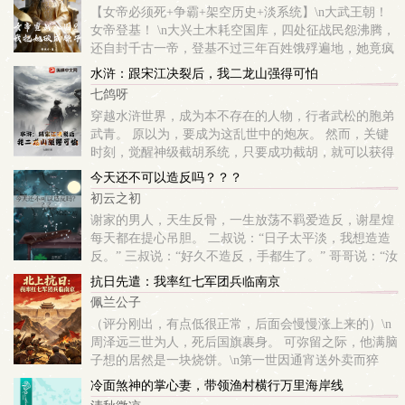
【女帝必须死+争霸+架空历史+淡系统】\n大武王朝！
女帝登基！ \n大兴土木耗空国库，四处征战民怨沸腾，
还自封千古一帝，登基不过三年百姓饿殍遍地，她竟疯
魔到直接宣战八国！ \n刘冠一穿越，就体验地狱开局，
水浒：跟宋江决裂后，我二龙山强得可怕
饿得趴在路边啃树皮，满心绝...
七鸽呀
穿越水浒世界，成为本不存在的人物，行者武松的胞弟
武青。 原以为，要成为这乱世中的炮灰。 然而，关键
时刻，觉醒神级截胡系统，只要成功截胡，就可以获得
各种各样的系统奖励。 “叮咚，恭喜宿主截胡宋江，成
今天还不可以造反吗？？？
功阻止梁山招安，获得奖励万吨...
初云之初
谢家的男人，天生反骨，一生放荡不羁爱造反，谢星煌
每天都在提心吊胆。 二叔说：“日子太平淡，我想造造
反。” 三叔说：“好久不造反，手都生了。” 哥哥说：“汝
阳王欺负妹妹，我把他杀了。” 父亲拍案而起：“太好
抗日先遣：我率红七军团兵临南京
了，终于有理由...
佩兰公子
（评分刚出，有点低很正常，后面会慢慢涨上来的）\n
周泽远三世为人，死后国旗裹身。 可弥留之际，他满脑
子想的居然是一块烧饼。\n第一世因通宵送外卖而猝
死，第二世穿越修仙世界，九死一生熬到渡劫飞升。 天
冷面煞神的掌心妻，带领渔村横行万里海岸线
道降下五重心魔劫，只要坚守道心，...