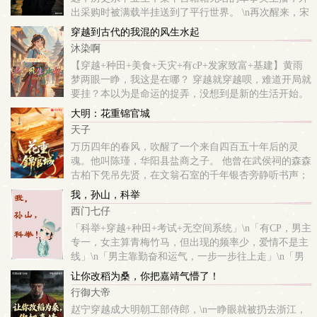
出采购时被满载半挂送到了平行世界。 \n再次醒来，宋
明远发现自己来到了1936年，成为了特务处上海站的行
穿越到古代的我混的风生水起
动人员，一个刚刚被手雷炸晕了的...
沐染啊
【穿越+种田+美食+天灾+有cP+发家致富+基建】黄雨
梦两眼一睁，我这是在哪？ 穿越就穿越呗，难道开局就
要挂？本以为是命运的捉弄，没想到是新的生活开始。
在古代拥有了一群超爱自己的家人。为了改变贫穷家里
大明：花重锦官城
的现状，带领全家种植蔬菜瓜果...
天子
万历四年的春风，吹醒了一个来自四百五十年后的灵
魂。他叫陈瑾，华阳县盐商之子。 他曾在武侯祠的森森
古柏下凭吊先贤，在文翁石室的千年银杏旁静听书声；
他见过青羊宫的桂花如雨，也曾在望江楼的潮声与合江
我，孙山，科举
亭的龙舟竞渡中，感受这座城市的脉搏。 ...
西门七仔
「科举+穿越+种田+考试+无空间系统」\n「有CP，男主
专一，女主算青梅竹马，但出现的频率少，爱情不是主
线」\n「男主靠勤奋和运气，一步一步往上走」\n「男
主不擅长谋略，但实干，技术」\n「科举制度参考明清
让你改稻为桑，你把嘉靖气懵了！
时期」\n一场意外，他胎穿到古代一户...
行御大帝
赵宁穿越成大明朝工部侍郎，\n一睁眼就被扔去浙江，