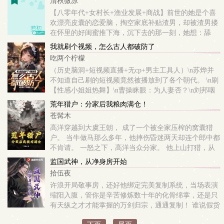
清秋微凉
【八零年代+女村长+渔业发展+商战】前世的她是个喜
欢漂亮皮囊的恋爱脑，掏空家底补贴渣男，却被渣男搂
在怀里的好闺蜜推下海，沉下去的那一刻，她想：舔
狗！ 死了，活该！再睁眼，她重生回了退亲的那一天，
我就刷个视频，怎么古人都破防了
从娘亲咯吱窝里往外看时，却撞进了冷面煞神冷...
吃两个柠檬
（历史脑洞+短视频直播+无cp+男主工具人）\n苏烨并
不知道自己刷的短视频竟然被播放到了各个朝代。 \n刷
【性感小姐姐热舞】\n曹操眯眼：为人妻否？\n刘邦咽
了咽口水：这兄弟能处。 \n刷【大学新生军训】\n诸葛
荒年猎户：分家后我粮肉满仓！
亮痛哭：若给我十万...
苍髯木
高洋穿越到大虞王朝， 成了一个被全家压榨的窝囊猎
户。 当牛做马那么多年，他摔伤昏迷两天却连个郎中都
不肯请。 一怒之下，高洋当众分家。 他上山打猎，从
野鸡、野猪到狗熊、老虎…… 高洋凭借着一身本领，让
监国武神，从净身房开始
自家粮肉满仓，...
拾伍夜
许浪开局敬事房，还好他绑定完美复制系统，当场表演
缩阳入腹，管你是辛苦修炼数十年的化骨绵掌，还是只
有天纵之才才能掌握的万剑归宗，通通复制！ 谁说假货
注定比不过真货？我复制的又快又强！