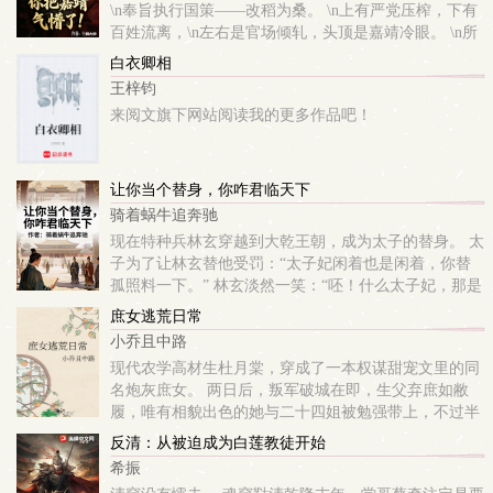
\n奉旨执行国策——改稻为桑。 \n上有严党压榨，下有
百姓流离，\n左右是官场倾轧，头顶是嘉靖冷眼。 \n所
有人都等着看他沦为炮灰，\n·\n不让百姓活？那这国
白衣卿相
策，我偏要改！ ...
王梓钧
来阅文旗下网站阅读我的更多作品吧！
让你当个替身，你咋君临天下
骑着蜗牛追奔驰
现在特种兵林玄穿越到大乾王朝，成为太子的替身。 太
子为了让林玄替他受罚：“太子妃闲着也是闲着，你替
孤照料一下。” 林玄淡然一笑：“呸！什么太子妃，那是
朕的皇后！” 一开始皇帝是想用林玄削弱外戚，结果事
庶女逃荒日常
情越来越不对。 乾...
小乔且中路
现代农学高材生杜月棠，穿成了一本权谋甜宠文里的同
名炮灰庶女。 两日后，叛军破城在即，生父弃庶如敝
履，唯有相貌出色的她与二十四姐被勉强带上，不过半
年二十四姐会被作为玩物献出，她则在三年后替身为女
反清：从被迫成为白莲教徒开始
主的嫡姐挡下致命一击，甚至清白难保。 ...
希振