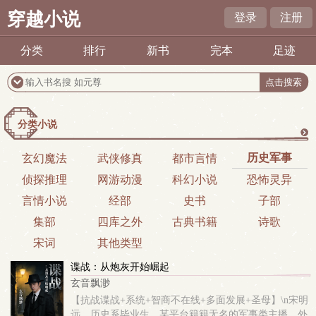
穿越小说
登录
注册
分类
排行
新书
完本
足迹
分类小说
更
历史军事
玄幻魔法
武侠修真
都市言情
侦探推理
网游动漫
科幻小说
恐怖灵异
多
言情小说
经部
史书
子部
集部
四库之外
古典书籍
诗歌
宋词
其他类型
谍战：从炮灰开始崛起
玄音飘渺
【抗战谍战+系统+智商不在线+多面发展+圣母】\n宋明
远，历史系毕业生，某平台籍籍无名的军事类主播，外