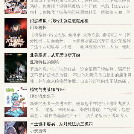
穿越成了美利坚底层流浪汉，好在绑定了地下城冒险者
系统。你发现了退役恶魔骑士的尸体，拾取【MAA1专
精】；你挽救了街头的堕落黑暗精灵，经验值＋30；你
发现了流浪的退役黑暗龙骑，可引导其前往东方神秘国
娘胎模拟：我出生就是魅魔始祖
度；你遭到黑暗王庭的通缉，威望＋20；你解锁了...
叫我机长
【模拟器+出世无敌+全继承+无限次数+剧情流】\n（评
分刚出，后面会升。 ）\n来自水蓝星的莱伊意外穿越到
了这个西幻世界，不过……画风有些不对，因为，他此
时的状态还不是个完整的生命体……\n还好有系统金手
北美巫师，从开黑诊所开始
指，为了活命他拼了命模拟，并从模...
亚斯特拉的回响
罗杰的客户主打法外狂徒，诊金常用子弹结算，隔壁邻
居不是销赃就是放贷。 不过他能看见伤口飘出的腐化灵
魂，并能拿来给物品附魔。自由的灯塔向来不缺伤痛，
腐化的灵魂遍布大地。 于是罗杰一边开着诊所医治伤
植物与史莱姆与160
患，一边处理无人认领的尸体，迅速积攒...
现金流水水子
新来的勇者一走进酒馆，便举起手在吧台上排出九枚大
金币。 “老板，来辆马车，我去打魔族。” “好嘞，包您
满意，”看在亮晶晶的面子上，酒店老板乐于满足客人
的任何要求，“请把您的装备放上来登记一下。” 水枪、
术士也不容易，别对魔法挑三拣四
盆栽、史莱姆。 ...
小麦蜜蜂