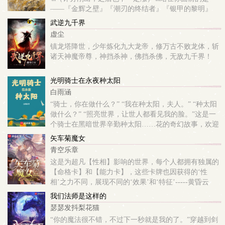
——『金辉之壁』『潮刃的终结者』『银甲的黎明』
『海妖的噩梦』『太阳之下最后的防线』——帝国第一
武逆九千界
骑士奥菲利娅。 \n而你不过是帝国一位默默...
虚尘
镇龙塔降世，少年炼化九大龙帝，修万古不败龙体，斩
诸天神魔帝尊，神挡杀神，佛挡杀佛，无敌九千界！
光明骑士在永夜种太阳
白雨涵
“骑士，你在做什么？” “我在种太阳，夫人。” “种太阳
做什么？” “照亮世界，让世人都看见我的脸。”这是一
个骑士在黑暗世界辛勤种太阳……花的奇幻故事，欢迎
品鉴。
矢车菊魔女
青空乐章
这是为超凡【性相】影响的世界，每个人都拥有独属的
【命格卡】和【能力卡】，这些卡牌也因获得的‘性
相’之力不同，展现不同的‘效果’和‘特征’-----黄昏云
海，大蛇遨游于天际大蛇，背负世界的大蛇七块大陆于
我们法师是这样的
蛇背之上起伏，亿万生灵随之于云海飘摇这是为...
瑟瑟发抖梨花猫
“你的魔法很不错，不过下一秒就是我的了。”穿越到剑