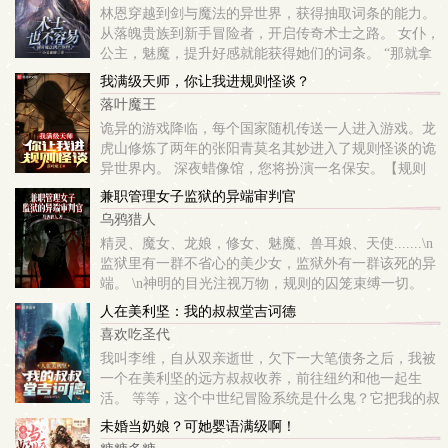
林恩穿越到剑与魔法的异世界，获得抽取词条的能力。
从落魄贵族到新手冒险者，开启传奇术士之路。 女仆，
公主，魅魔，提升好感就能获得她们的词条。 “那就拿
下她！”哥布林，夺心魔，传奇海怪克拉肯，击杀就能
我满级天师，你让我进规则怪谈？
获得它们的词条。 “那就拿下...
落叶魔王
诡异的游戏降临，每个国家随机传送一人进入游戏。龙
虎山修炼了两年的张阳青莫名其妙进入了规则怪谈的诡
异世界内。 深夜蜡像馆，您将扮演一名保安。【规则
1：蜡像馆十二点准时闭馆，任何人禁止出入，无论门
兼职管理女子监狱的异端审判官
内和门外有任何请求。 】【规则2：蜡像...
乌鸦猎人
精灵、魔女、龙娘，修女、魅魔、兽耳娘、天使.......\n
监狱里有一群不省心的美少女，监狱外有一群该死的异
端。 \n神明的目光注视万物，规则的囚笼束缚一切。
\n【凡为异端，皆当审判！ 】\n唯秩序，永恒\n\n三二
人在美利坚：我的叔叔堂吉诃德
五七二八五四二...
喜欢吃圣代
我叫李维，自从双亲逝世，欠下一大笔债务之后，我被
一个在美利坚的远方叔叔收养，前往纽约和他一起生
活。 等等，这个中世纪冒险系统是什么鬼？它把我的叔
叔认成了一个疯子骑士？ 上东区的富人区是贵族庭院？
未婚当奶娘？可她婴语满级啊！
前面好像有个魅魔地窟，我决定去探索一...