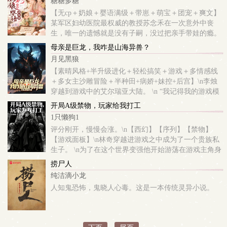
糖糖多糖
【无cp＋奶娘＋婴语满级＋带崽＋萌宝＋团宠＋爽文】
某军区妇幼医院最权威的教授苏念禾在一次意外中丧
生，唯一的遗憾就是没有子嗣，没过把亲手带娃的瘾。
再次睁眼时，没成想她竟成了古代侯府最大的笑话！
母亲是巨龙，我咋是山海异兽？
“一个没成亲没奶水的乡野丫头...
月见黑狼
【素晴风格+半升级进化＋轻松搞笑＋游戏＋多情感线
＋多女主沙雕冒险＋半种田+病娇+妹控+后宫】\n李烛
穿越到游戏中的艾尔瑞亚大陆。 \n “我记得我的游戏模
版是巨龙，不知道会是健壮的红龙，还是灵魂力量超强
开局A级禁物，玩家给我打工
的绿龙呢？”\n “卧...
1只懒狗1
评分刚开，慢慢会涨。\n【西幻】【序列】【禁物】
【游戏面板】\n林奇穿越进游戏之中成为了一个贵族私
生子。 \n为了在这个世界变强他开始游荡在游戏主角身
边 “抢戏”。\n然而在游戏公测后事情却发生了一点点偏
捞尸人
差......\n伊莱娜：...
纯洁滴小龙
人知鬼恐怖，鬼晓人心毒。这是一本传统灵异小说。