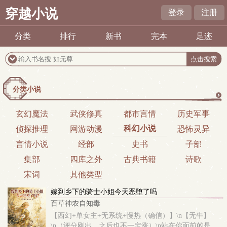
穿越小说
登录
注册
分类
排行
新书
完本
足迹
分类小说
更
玄幻魔法
武侠修真
都市言情
历史军事
科幻小说
侦探推理
网游动漫
恐怖灵异
多
言情小说
经部
史书
子部
集部
四库之外
古典书籍
诗歌
宋词
其他类型
嫁到乡下的骑士小姐今天恶堕了吗
百草神农自知毒
【西幻+单女主+无系统+慢热（确信）】\n【无牛】
\n（评分刚出，之后也不一定涨）\n站在你面前的是