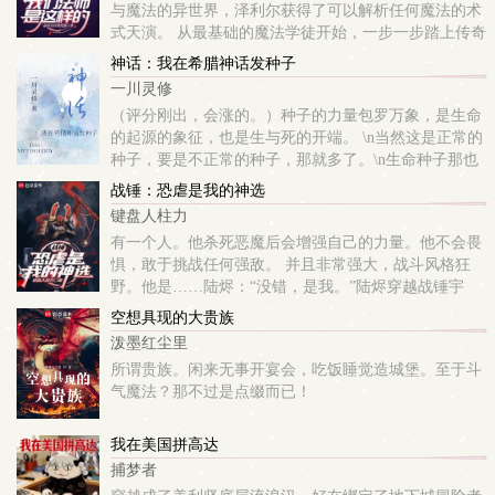
与魔法的异世界，泽利尔获得了可以解析任何魔法的术
式天演。 从最基础的魔法学徒开始，一步一步踏上传奇
之路。人类，矮人，精灵，兽人，诸多种族竞争生存。
神话：我在希腊神话发种子
哥布林，史莱姆，狗头人，巨龙，各...
一川灵修
（评分刚出，会涨的。）种子的力量包罗万象，是生命
的起源的象征，也是生与死的开端。 \n当然这是正常的
种子，要是不正常的种子，那就多了。\n生命种子那也
是种子，磁场种子也是种子，以身为种，那也是种子，
战锤：恐虐是我的神选
宇宙大爆炸之前的起点也是种子。 ...
键盘人柱力
有一个人。他杀死恶魔后会增强自己的力量。他不会畏
惧，敢于挑战任何强敌。 并且非常强大，战斗风格狂
野。他是……陆烬：“没错，是我。”陆烬穿越战锤宇
宙，重伤后的他发现自己除了天生的不会恐惧和身强力
空想具现的大贵族
壮之外，还有一个战斗就会变强的奇特能力。 ...
泼墨红尘里
所谓贵族。闲来无事开宴会，吃饭睡觉造城堡。至于斗
气魔法？那不过是点缀而已！
我在美国拼高达
捕梦者