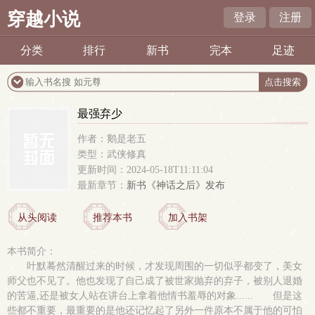
穿越小说
登录
注册
分类
排行
新书
完本
足迹
最强弃少
作者：鹅是老五
类型：武侠修真
更新时间：2024-05-18T11:11:04
最新章节：
新书《神话之后》发布
从头阅读
推荐本书
加入书架
本书简介：
叶默蓦然清醒过来的时候，才发现周围的一切似乎都变了，美女
师父也不见了。他也发现了自己成了被世家抛弃的弃子，被别人退婚
的苦逼,还是被女人站在讲台上拿着他情书羞辱的对象...... 但是这
些都不重要，最重要的是他还记忆起了另外一件原本不属于他的可怕