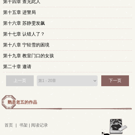
第十四章 查无此人
第十五章 进警局
第十六章 苏静雯发飙
第十七章 认错人了？
第十八章 宁轻雪的困境
第十九章 教室门口的女孩
第二十章 邀请
上一页
下一页
鹅是老五的作品
首页
|
书架
|
阅读记录