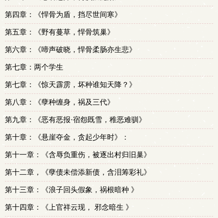
第四章：《悍骨为盾，挡尽世间寒》
第五章：《野有蔓草，悍骨筑巢》
第六章：《啼声破晓，悍骨柔肠亦生悲》
第七章：两个学生
第七章：《惊天霹雳，坏种谁知天降？》
第八章：《孽种缠身，祸及三代》
第九章：《恶有恶报·宿怨既雪，稚恶难驯》
第十章：《悬崖夺金，贪起少年时》：
第十一章：《含辱负重伤，被逐出村归旧巢》
第十二章，《孽债未偿添新债，含泪筹彩礼》
第十三章：《浪子回头假象，祸根暗种 》
第十四章：《上官祥云现， 邪念暗生 》