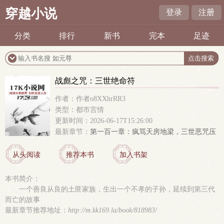
穿越小说
登录
注册
分类
排行
新书
完本
足迹
战彪之咒：三世绝命符
作者：作者o8XXhrRR3
类型：都市言情
更新时间：2026-06-17T15:26:00
最新章节：
第一百一章：疯骂天房地梁，三世恶咒压
残身
从头阅读
推荐本书
加入书架
本书简介：
一个善良从良的土匪家族，生出一个不孝的子孙，延续到第三代
而亡的故事
最新章节推荐地址：
http://m.kk169.la/book/818983/