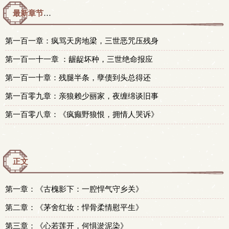
最新章节预览 更新时间：2026-06-17T15:26:00
第一百一章：疯骂天房地梁，三世恶咒压残身
第一百一十一章 ：龌龊坏种，三世绝命报应
第一百一十章：残腿半条，孽债到头总得还
第一百零九章：亲狼赖少丽家，夜缠绵谈旧事
第一百零八章：《疯癫野狼恨，拥情人哭诉》
正文
第一章：《古槐影下：一腔悍气守乡关》
第二章：《茅舍红妆：悍骨柔情慰平生》
第三章：《心若莲开，何惧淤泥染》