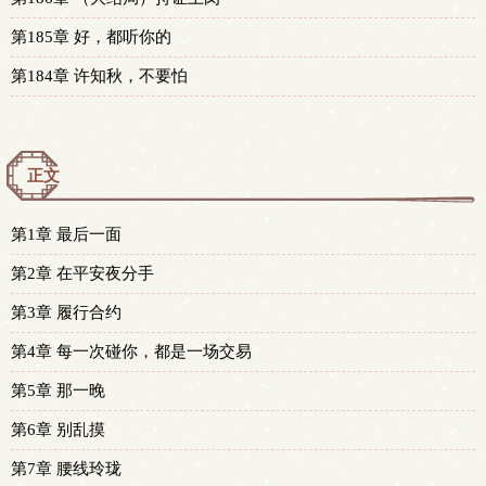
第185章 好，都听你的
第184章 许知秋，不要怕
正文
第1章 最后一面
第2章 在平安夜分手
第3章 履行合约
第4章 每一次碰你，都是一场交易
第5章 那一晚
第6章 别乱摸
第7章 腰线玲珑