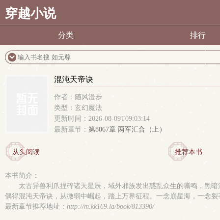
穿越小说
分类
排行
混沌天帝诀
作者：随风漫步
类型：玄幻魔法
更新时间：2026-08-09T09:03:14
最新章节：
第8067章 两军汇合（上）
从头阅读
推荐本书
本书简介：
太古异兽利爪捏碎诸天星辰，域外邪族发出惑乱众生的嘶鸣，黑暗
偶得混沌天帝诀，从微弱中崛起，踏上万界征程。一念崩星海，一念裂
最新章节推荐地址：
http://m.kk169.la/book/813390/