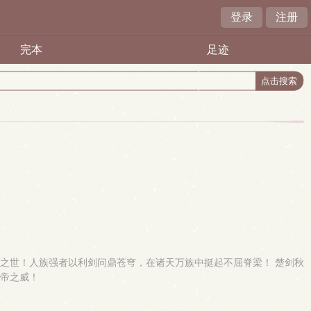
登录
注册
完本
足迹
之世！人族强者以利剑问鼎苍穹，在诸天万族中挺起不屈脊梁！ 楚剑秋
天帝之威！