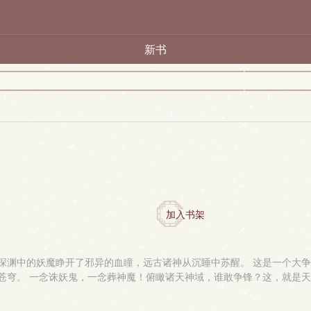
新书
加入书架
深渊中的妖魔睁开了邪异的血瞳，远古诸神从沉睡中苏醒。 这是一个大争
苍穹。 一念诛妖鬼，一念葬神魔！俯瞰诸天神域，谁敢争锋？这，就是