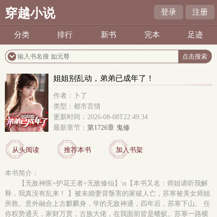
穿越小说
登录
注册
分类
排行
新书
完本
足迹
姐姐别乱动，弟弟已成年了！
作者：卜了
类型：都市言情
更新时间：2026-08-08T22:49:34
最新章节：
第1726章 鬼修
从头阅读
推荐本书
加入书架
本书简介：
【无敌神医+护花王者+无敌修仙】\n【本书又名：师姐请听我解
释，我真没有乱来！ 】被未婚妻背叛害的家破人亡，苏寒被美女师姐
所救。意外融合上古麒麟身，学的无敌神通，四年后，苏寒下山。 任
你权势通天，家财万贯，古族大佬，在我面前皆是蝼蚁。苏寒一路横