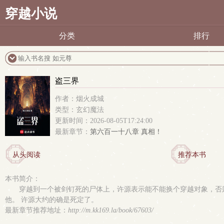
穿越小说
分类
排行
盗三界
作者：烟火成城
类型：玄幻魔法
更新时间：2026-08-05T17:24:00
最新章节：
第六百一十八章 真相！
从头阅读
推荐本书
本书简介：
穿越到一个被剑钉死的尸体上，许源表示能不能换个穿越对象，否
他。 许源大约的确是死定了。
最新章节推荐地址：
http://m.kk169.la/book/67603/