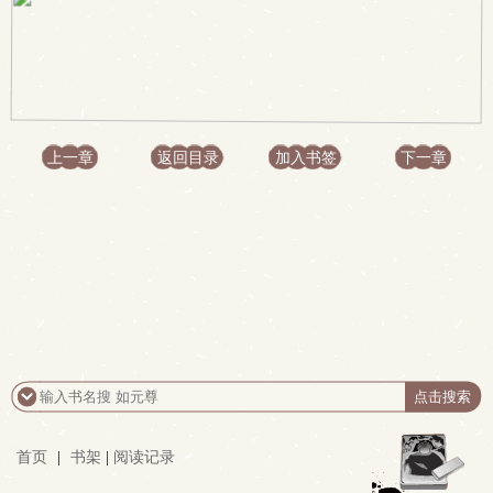
上一章
返回目录
加入书签
下一章
首页
|
书架
|
阅读记录