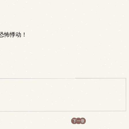
恐怖悸动！
下一章