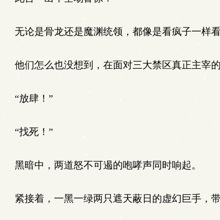
无论是骨龙还是魔渊统领，都像是看疯子一样看
他们怎么也没想到，在面对三大禁区真正主宰的
“放肆！”
“找死！”
黑暗中，两道怒不可遏的咆哮声同时响起。
紧接着，一黑一绿两只遮天蔽日的虚幻巨手，带