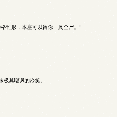
格雏形，本座可以留你一具全尸。”
抹极其嘲讽的冷笑。