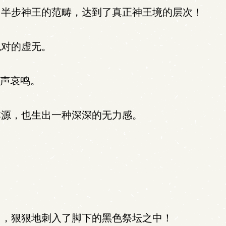
半步神王的范畴，达到了真正神王境的层次！
对的虚无。
一声哀鸣。
源，也生出一种深深的无力感。
，狠狠地刺入了脚下的黑色祭坛之中！