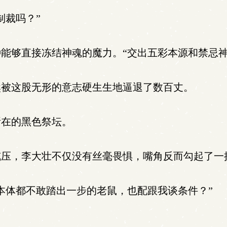
制裁吗？”
能够直接冻结神魂的魔力。“交出五彩本源和禁忌神
被这股无形的意志硬生生地逼退了数百丈。
在的黑色祭坛。
压，李大壮不仅没有丝毫畏惧，嘴角反而勾起了一
本体都不敢踏出一步的老鼠，也配跟我谈条件？”