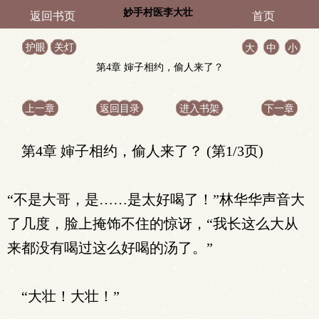
妙手村医李大壮
返回书页
首页
护眼
关灯
大
中
小
第4章 婶子相约，偷人来了？
上一章
返回目录
进入书架
下一章
第4章 婶子相约，偷人来了？ (第1/3页)
“不是大哥，是……是太好喝了！”林华华声音大
了几度，脸上掩饰不住的惊讶，“我长这么大从
来都没有喝过这么好喝的汤了。”
“大壮！大壮！”