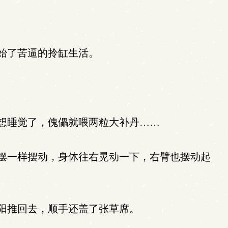
始了苦逼的拎缸生活。
想睡觉了，傀儡就喂两粒大补丹……
摆一样摆动，身体往右晃动一下，右臂也摆动起
阳推回去，顺手还盖了张草席。