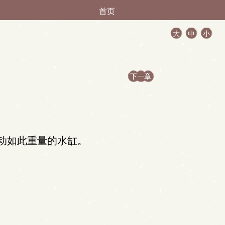
首页
大
中
小
下一章
动如此重量的水缸。