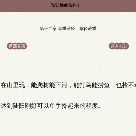
谁让他修仙的！
第十二章 举重若轻，举轻若重
返回目录
进入书架
在山里玩，能爬树能下河，能打鸟能捞鱼，也拎不
达到陆阳刚好可以单手拎起来的程度。