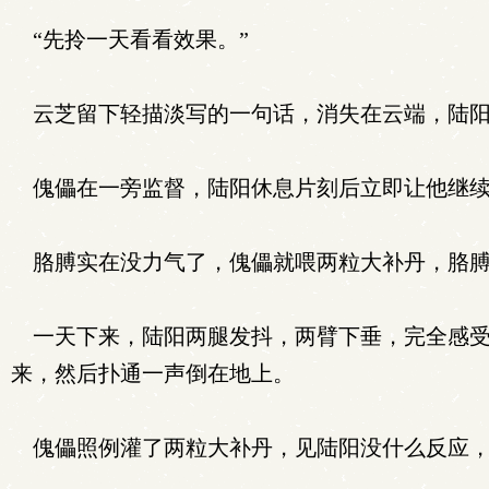
“先拎一天看看效果。”
云芝留下轻描淡写的一句话，消失在云端，陆阳
傀儡在一旁监督，陆阳休息片刻后立即让他继续
胳膊实在没力气了，傀儡就喂两粒大补丹，胳膊
一天下来，陆阳两腿发抖，两臂下垂，完全感受
来，然后扑通一声倒在地上。
傀儡照例灌了两粒大补丹，见陆阳没什么反应，