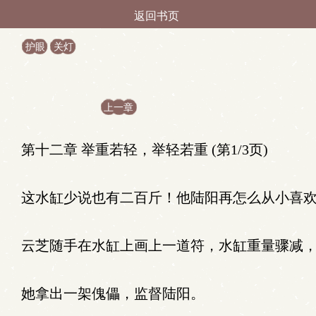
返回书页
护眼
关灯
上一章
第十二章 举重若轻，举轻若重 (第1/3页)
这水缸少说也有二百斤！他陆阳再怎么从小喜欢
云芝随手在水缸上画上一道符，水缸重量骤减，
她拿出一架傀儡，监督陆阳。