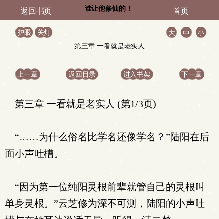
谁让他修仙的！
返回书页
首页
护眼
关灯
大
中
小
第三章 一看就是老实人
上一章
返回目录
进入书架
下一章
第三章 一看就是老实人 (第1/3页)
“……为什么俗名比学名还像学名？”陆阳在后
面小声吐槽。
“因为第一位纯阳灵根前辈就管自己的灵根叫
单身灵根。”云芝修为深不可测，陆阳的小声吐