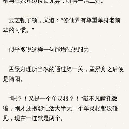
槽与在她耳边说话无异，听得一清二楚。
云芝顿了顿，又道：“修仙界有尊重单身老前
辈的习惯。”
似乎多说这样一句能增强说服力。
孟景舟理所当然的通过第一关，孟景舟之后便
是陆阳。
“嗯？！又是一个单灵根？！”戴不凡瞳孔微
缩，刚才还抱怨忙活大半天一个单灵根都没碰
见，现在一连就是两个。