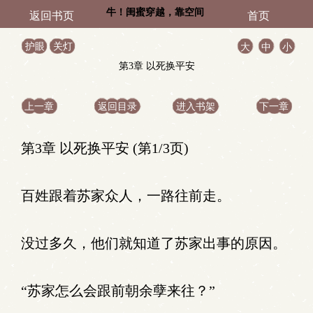
牛！闺蜜穿越，靠空间
返回书页
首页
当基建女帝
护眼
关灯
大
中
小
第3章 以死换平安
上一章
返回目录
进入书架
下一章
第3章 以死换平安 (第1/3页)
百姓跟着苏家众人，一路往前走。
没过多久，他们就知道了苏家出事的原因。
“苏家怎么会跟前朝余孽来往？”