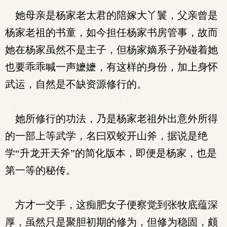
她母亲是杨家老太君的陪嫁大丫鬟，父亲曾是
杨家老祖的书童，如今担任杨家书房管事，故而
她在杨家虽然不是主子，但杨家嫡系子孙碰着她
也要乖乖喊一声嬷嬷，有这样的身份，加上身怀
武运，自然是不缺资源修行的。
她所修行的功法，乃是杨家老祖外出意外所得
的一部上等武学，名曰双蛟开山斧，据说是绝
学“升龙开天斧”的简化版本，即便是杨家，也是
第一等的秘传。
方才一交手，这痴肥女子便察觉到张牧底蕴深
厚，虽然只是聚胆初期的修为，但修为稳固，颇