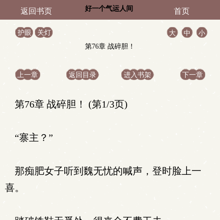
好一个气运人间
返回书页
首页
护眼
关灯
大
中
小
第76章 战碎胆！
上一章
返回目录
进入书架
下一章
第76章 战碎胆！ (第1/3页)
“寨主？”
那痴肥女子听到魏无忧的喊声，登时脸上一
喜。