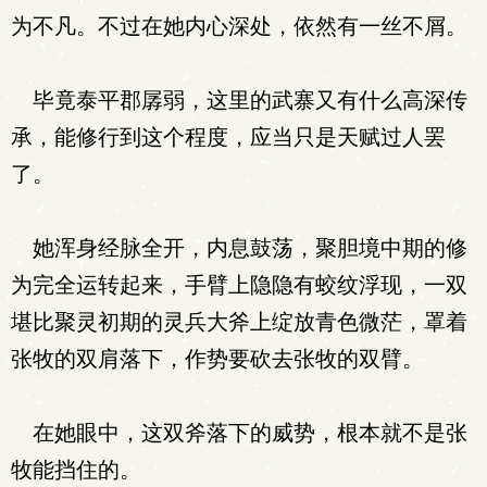
为不凡。不过在她内心深处，依然有一丝不屑。
毕竟泰平郡孱弱，这里的武寨又有什么高深传
承，能修行到这个程度，应当只是天赋过人罢
了。
她浑身经脉全开，内息鼓荡，聚胆境中期的修
为完全运转起来，手臂上隐隐有蛟纹浮现，一双
堪比聚灵初期的灵兵大斧上绽放青色微茫，罩着
张牧的双肩落下，作势要砍去张牧的双臂。
在她眼中，这双斧落下的威势，根本就不是张
牧能挡住的。