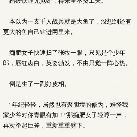
踏破铁鞋无觅处，得来全不费工夫。
本以为一支千人战兵就是大鱼了，没想到还有
更大的鱼自己钻进网里来。
痴肥女子快速扫了张牧一眼，只见是个少年
郎，唇红齿白，英姿勃发，不由只觉一阵心热。
倒是生了一副好皮相。
“年纪轻轻，居然也有聚胆境的修为，难怪我
家少爷对你青眼有加！”那痴肥女子轻哼一声，
再次举起巨斧，重新重重劈下。