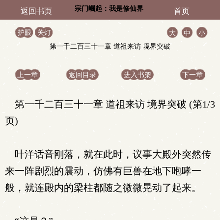
宗门崛起：我是修仙界
返回书页
首页
最持久的崽
护眼
关灯
大
中
小
第一千二百三十一章 道祖来访 境界突破
上一章
返回目录
进入书架
下一章
第一千二百三十一章 道祖来访 境界突破 (第1/3
页)
叶洋话音刚落，就在此时，议事大殿外突然传
来一阵剧烈的震动，仿佛有巨兽在地下咆哮一
般，就连殿内的梁柱都随之微微晃动了起来。