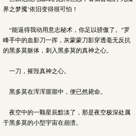
界之梦魇’依旧变得很可怕！
“能逼得我动用意志秘术，你足以骄傲了。”罗
峰手中的血影刀一挥，灰蒙蒙刀影穿透毫无反抗
的黑多莫躯体，刺入黑多莫的真神之心。
一刀，摧毁真神之心。
黑多莫在浑浑噩噩中，便已然毙命。
夜空中的一颗星辰黯淡了，那是夜空极深处属
于黑多莫的小型宇宙在崩溃。