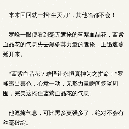
来来回回就一招‘生灭刀’，其他啥都不会！
罗峰一眼便看到毫无遮掩的蓝紫血晶花，蓝紫
血晶花的气息失去黑多莫力量的遮掩，正迅速蔓
延开来。
“蓝紫血晶花？难怪让永恒真神为之拼命！”罗
峰露出喜色，心意一动，无形力量瞬间笼罩周
围，完美遮掩住蓝紫血晶花的气息。
他遮掩气息，可比黑多莫强多了，绝对不会有
丝毫破绽。