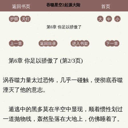
吞噬星空2起源大陆
返回书页
首页
护眼
关灯
大
中
小
第6章 你足以骄傲了
上一章
返回目录
进入书架
下一章
第6章 你足以骄傲了 (第2/3页)
涡吞噬力量太过恐怖，几乎一碰触，便彻底吞噬
湮灭了他的意志。
遁逃中的黑多莫在半空中显现，顺着惯性划过
一道抛物线，轰然坠落在大地上，仿佛睡着了。