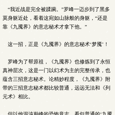
“我近战是完全被蹂躏。”罗峰一迈步到了黑多
莫身躯近处，看着这宛如山脉般的身躯，“还是
靠《九魇界》的意志秘术才拿下他。”
这一招，正是《九魇界》的意志秘术‘梦魇’！
罗峰为了帮原祖，《九魇界》也修炼到了永恒
真神层次，这是一门以幻术为主的完整传承，也
蕴含三招意志秘术。论精妙程度，《九魇界》附
带的三招意志秘术都比较普通，远远无法和《列
元术》相比。
但以他混沌巅峰的恐怖意志，看似普通的‘九魇