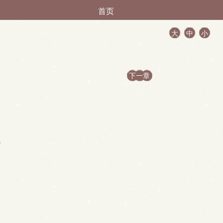
首页
大
中
小
下一章
。