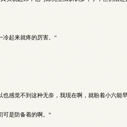
一冷起来就疼的厉害。”
以也感觉不到这种无奈，我现在啊，就盼着小六能早
初可是防备着的啊。”