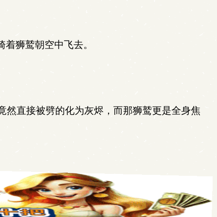
骑着狮鹫朝空中飞去。
竟然直接被劈的化为灰烬，而那狮鹫更是全身焦