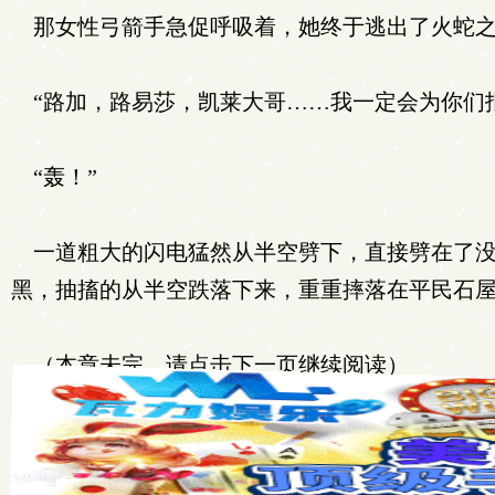
那女性弓箭手急促呼吸着，她终于逃出了火蛇之
“路加，路易莎，凯莱大哥……我一定会为你们
“轰！”
一道粗大的闪电猛然从半空劈下，直接劈在了没
黑，抽搐的从半空跌落下来，重重摔落在平民石
（本章未完，请点击下一页继续阅读）