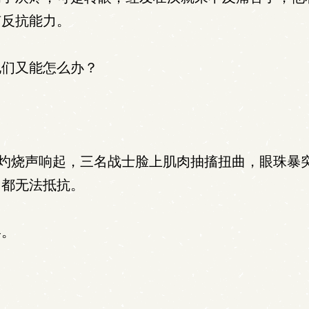
有反抗能力。
们又能怎么办？
。
灼烧声响起，三名战士脸上肌肉抽搐扭曲，眼珠暴
切都无法抵抗。
烬。