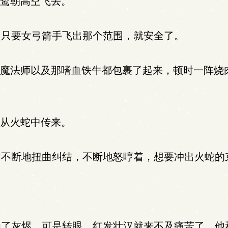
狮鹫朝高空飞去。
只要女弓箭手飞出那个范围，就安全了。
魔法师以及那嗜血铁牛都包裹了起来，顿时一阵烧肉
声从火蛇中传来。
肉不断地扭曲纠结，不断地怒哼着，想要冲出火蛇
了灰烬，可是转眼，红发壮汉就来不及痛苦了，他