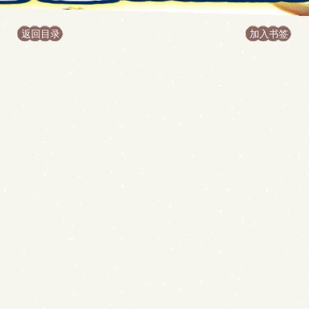
返回目录
加入书签