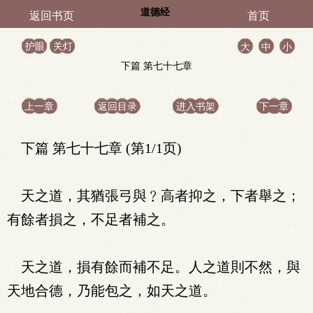
道德经
返回书页
首页
护眼
关灯
大
中
小
下篇 第七十七章
上一章
返回目录
进入书架
下一章
下篇 第七十七章 (第1/1页)
天之道，其猶張弓與﹖高者抑之，下者舉之；
有餘者損之，不足者補之。
天之道，損有餘而補不足。人之道則不然，與
天地合德，乃能包之，如天之道。