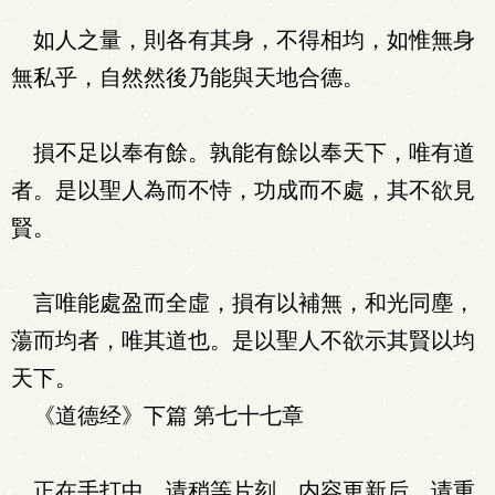
如人之量，則各有其身，不得相均，如惟無身
無私乎，自然然後乃能與天地合德。
損不足以奉有餘。孰能有餘以奉天下，唯有道
者。是以聖人為而不恃，功成而不處，其不欲見
賢。
言唯能處盈而全虛，損有以補無，和光同塵，
蕩而均者，唯其道也。是以聖人不欲示其賢以均
天下。
《道德经》下篇 第七十七章
正在手打中，请稍等片刻，内容更新后，请重