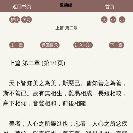
道德经
返回书页
首页
护眼
关灯
大
中
小
上篇 第二章
上一章
返回目录
进入书架
下一章
上篇 第二章 (第1/1页)
天下皆知美之為美，斯惡已。皆知善之為善，
斯不善已。故有無相生，難易相成，長短相較，
高下相傾，音聲相和，前後相隨。
美者，人心之所樂進也；惡者，人心之所惡疾